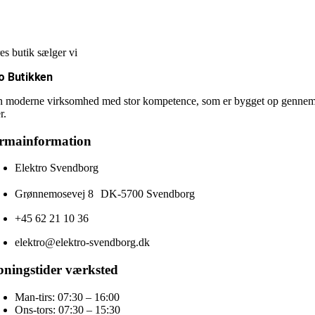
es butik sælger vi
o Butikken
n moderne virksomhed med stor kompetence, som er bygget op gennem me
r.
irmainformation
Elektro Svendborg
Grønnemosevej 8 DK-5700 Svendborg
+45 62 21 10 36
elektro@elektro-svendborg.dk
ningstider værksted
Man-tirs: 07:30 – 16:00
Ons-tors: 07:30 – 15:30