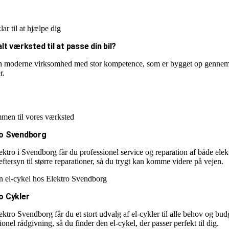
klar til at hjælpe dig
alt værksted til at passe din bil?
n moderne virksomhed med stor kompetence, som er bygget op gennem me
r.
men til vores værksted
ro Svendborg
ktro i Svendborg får du professionel service og reparation af både elekt
eftersyn til større reparationer, så du trygt kan komme videre på vejen.
n el-cykel hos Elektro Svendborg
o Cykler
ktro Svendborg får du et stort udvalg af el-cykler til alle behov og bud
ionel rådgivning, så du finder den el-cykel, der passer perfekt til dig.