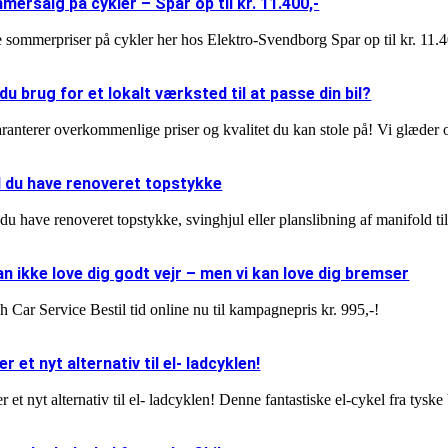
ersalg på cykler – Spar op til kr. 11.400,-
e sommerpriser på cykler her hos Elektro-Svendborg Spar op til kr. 11.
du brug for et lokalt værksted til at passe din bil?
ranterer overkommenlige priser og kvalitet du kan stole på! Vi glæder os
l du have renoveret topstykke
du have renoveret topstykke, svinghjul eller planslibning af manifold til 
an ikke love dig godt vejr – men vi kan love dig bremser
 Car Service Bestil tid online nu til kampagnepris kr. 995,-!
er et nyt alternativ til el- ladcyklen!
r et nyt alternativ til el- ladcyklen! Denne fantastiske el-cykel fra tys