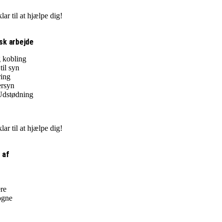
klar til at hjælpe dig!
sk arbejde
 kobling
til syn
ring
ersyn
 Udstødning
klar til at hjælpe dig!
 af
re
ogne