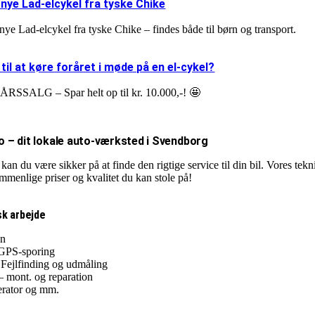
nye Lad-elcykel fra tyske Chike
ye Lad-elcykel fra tyske Chike – findes både til børn og transport.
 til at køre foråret i møde på en el-cykel?
RSSALG – Spar helt op til kr. 10.000,-! 🤩
o – dit lokale auto-værksted i Svendborg
kan du være sikker på at finde den rigtige service til din bil. Vores tekn
menlige priser og kvalitet du kan stole på!
sk arbejde
on
GPS-sporing
 Fejlfinding og udmåling
 – mont. og reparation
erator og mm.