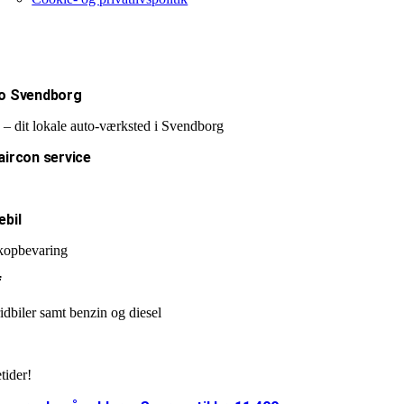
ro Svendborg
 – dit lokale auto-værksted i Svendborg
aircon service
ebil
opbevaring
f
idbiler samt benzin og diesel
tider!