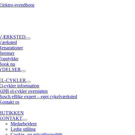
Skip
to
content
e
tion
VÆRKSTED
Værksted
Reparationer
Bremser
Topstykke
Book nu
YDELSER
EL-CYKLER
El-cykler information
KØB el-cykler oversigten
Bosch eBike expert – eget cykelværksted
Kontakt os
BUTIKKEN
KONTAKT
Medarbejdere
Ledig stilling
Cookie- og privatlivspolitik