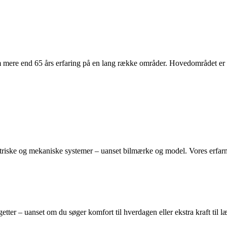
re end 65 års erfaring på en lang række områder. Hovedområdet er ela
riske og mekaniske systemer – uanset bilmærke og model. Vores erfarne te
getter – uanset om du søger komfort til hverdagen eller ekstra kraft til 