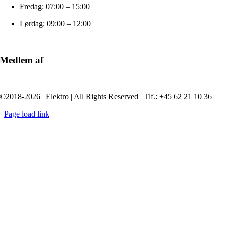
Fredag: 07:00 – 15:00
Lørdag: 09:00 – 12:00
Medlem af
©2018-2026 | Elektro | All Rights Reserved | Tlf.: +45 62 21 10 36
Page load link
Go
to
Top